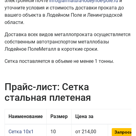
электронной почте
info@armatura-lodeynoe-pole.ru
и
уточните условия и стоимость доставки проката до
вашего объекта в Лодейном Поле и Ленинградской
области.
Доставка всех видов металлопроката осуществляется
собственным автотранспортом металлобазы
Лодейное ПолеМеталл в короткие сроки.
Сетка поставляется в объеме не менее 1 тонны.
Прайс-лист: Сетка
стальная плетеная
Наименование
Размер
Цена за
Сетка 10x1
10
от 214,00
Запросит