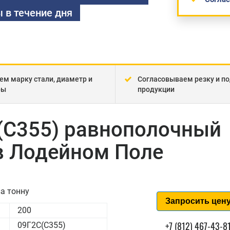
 в течение дня
ем марку стали, диаметр и
Согласовываем резку и по
ры
продукции
(С355) равнополочный
в Лодейном Поле
а тонну
Запросить цен
200
+7 (812) 467-43-8
09Г2С(С355)