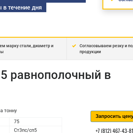
 в течение дня
ем марку стали, диаметр и
Согласовываем резку и по
ры
продукции
п5 равнополочный в
а тонну
Запросить цен
75
+7 (812) 467-43-8
Ст3пс/сп5