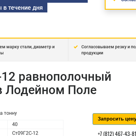
 в течение дня
ем марку стали, диаметр и
Согласовываем резку и по
ры
продукции
-12 равнополочный
в Лодейном Поле
а тонну
Запросить цен
40
+7 (812) 467-43-8
Ст09Г2С-12