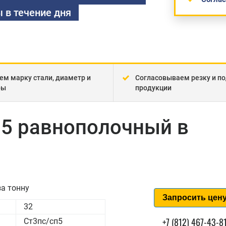
 в течение дня
ем марку стали, диаметр и
Согласовываем резку и по
ры
продукции
п5 равнополочный в
а тонну
Запросить цен
32
+7 (812) 467-43-8
Ст3пс/сп5